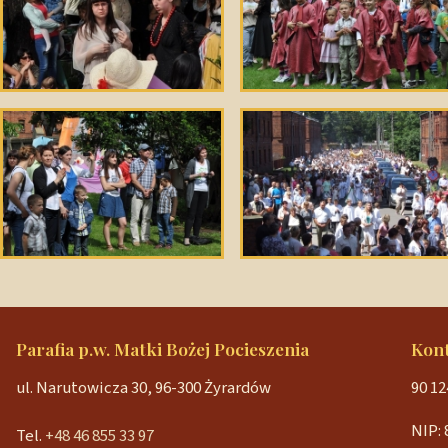
Parafia p.w. Matki Bożej Pocieszenia
Kon
ul. Narutowicza 30, 96-300 Żyrardów
90 12
NIP: 
Tel.
+48 46 855 33 97