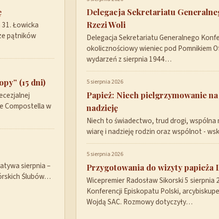
ę
Delegacja Sekretariatu Generaln
Rzezi Woli
a 31. Łowicka
ze pątników
Delegacja Sekretariatu Generalnego Konfer
okolicznościowy wieniec pod Pomnikiem Ofi
wydarzeń z sierpnia 1944…
py” (15 dni)
5 sierpnia 2026
Papież: Niech pielgrzymowanie na
ecezjalnej
de Compostella w
nadzieję
Niech to świadectwo, trud drogi, wspólna 
wiarę i nadzieję rodzin oraz wspólnot - w
5 sierpnia 2026
tywa sierpnia –
Przygotowania do wizyty papieża 
górskich Ślubów…
Wicepremier Radosław Sikorski 5 sierpnia
Konferencji Episkopatu Polski, arcybisku
Wojdą SAC. Rozmowy dotyczyły…