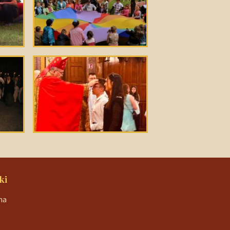
ki
na