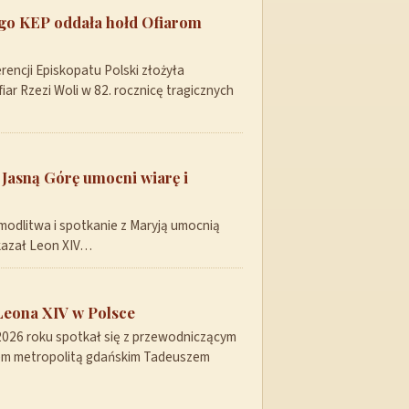
ego KEP oddała hołd Ofiarom
encji Episkopatu Polski złożyła
ar Rzezi Woli w 82. rocznicę tragicznych
 Jasną Górę umocni wiarę i
modlitwa i spotkanie z Maryją umocnią
skazał Leon XIV…
Leona XIV w Polsce
 2026 roku spotkał się z przewodniczącym
pem metropolitą gdańskim Tadeuszem