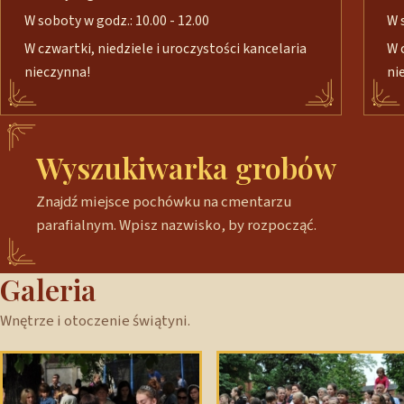
W soboty w godz.: 10.00 - 12.00
W 
W czwartki, niedziele i uroczystości kancelaria
W 
nieczynna!
ni
Wyszukiwarka grobów
Znajdź miejsce pochówku na cmentarzu
parafialnym. Wpisz nazwisko, by rozpocząć.
Galeria
Wnętrze i otoczenie świątyni.