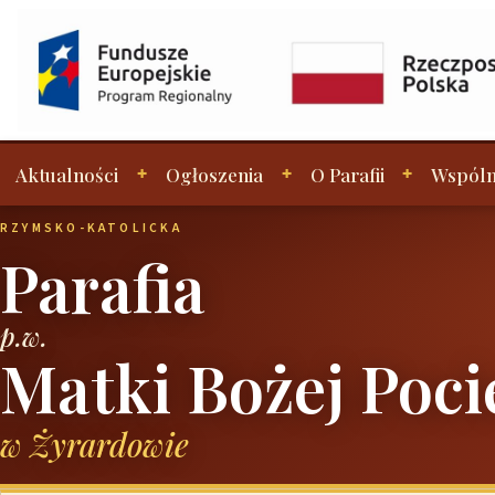
Aktualności
Ogłoszenia
O Parafii
Wspóln
RZYMSKO-KATOLICKA
Parafia
p.w.
Matki Bożej Poci
w Żyrardowie