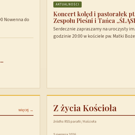
AKTUALNOŚCI
Koncert kolęd i pastorałek p
Zespołu Pieśni i Tańca „ŚLĄS
8:00 Nowenna do
Serdecznie zapraszamy na uroczysty im. 
godzinie 20:00 w kościele pw. Matki Boż
 –
Z życia Kościoła
więcej →
źródło: RSS parafii / Kościoła
5 sierpnia 2026