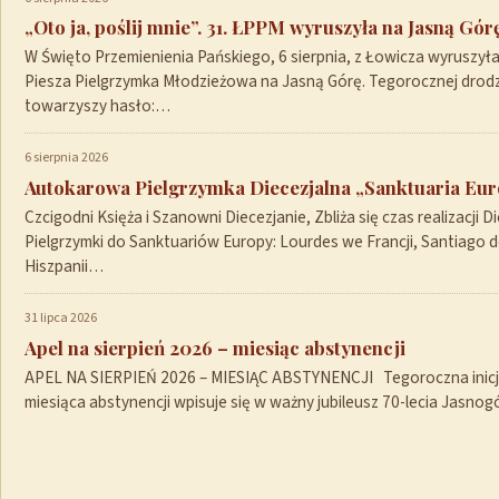
„Oto ja, poślij mnie”. 31. ŁPPM wyruszyła na Jasną Gór
W Święto Przemienienia Pańskiego, 6 sierpnia, z Łowicza wyruszył
Piesza Pielgrzymka Młodzieżowa na Jasną Górę. Tegorocznej drod
towarzyszy hasło:…
6 sierpnia 2026
Autokarowa Pielgrzymka Diecezjalna „Sanktuaria Euro
Czcigodni Księża i Szanowni Diecezjanie, Zbliża się czas realizacji Di
Pielgrzymki do Sanktuariów Europy: Lourdes we Francji, Santiago 
Hiszpanii…
31 lipca 2026
Apel na sierpień 2026 – miesiąc abstynencji
APEL NA SIERPIEŃ 2026 – MIESIĄC ABSTYNENCJI Tegoroczna inicja
miesiąca abstynencji wpisuje się w ważny jubileusz 70-lecia Jasno