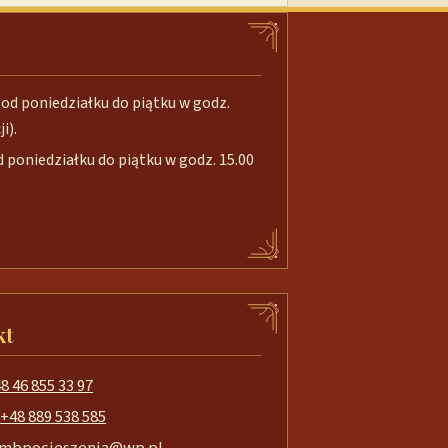
od poniedziałku do piątku w godz.
i).
poniedziałku do piątku w godz. 15.00
kt
8 46 855 33 97
+48 889 538 585
mbpocieszenia@wp.pl