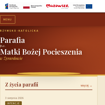
MENU
Aktualności
Ogłoszenia
RZYMSKO-KATOLICKA
Parafia
p.w.
Matki Bożej Pocieszenia
w Żyrardowie
Z życia parafii
więcej →
3 sierpnia 2026
INTENCJE