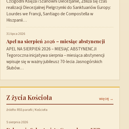
Czcigodni Księża i Szanowni Diecezjanie, Zbliża się czas
realizacji Diecezjalnej Pielgrzymki do Sanktuariów Europy:
Lourdes we Francji, Santiago de Compostella w
Hiszpanii…
31 lipca 2026
Apel na sierpień 2026 – miesiąc abstynencji
APEL NA SIERPIEŃ 2026 – MIESIĄC ABSTYNENCJI
Tegoroczna inicjatywa sierpnia – miesiąca abstynencji
wpisuje się w ważny jubileusz 70-lecia Jasnogórskich
Ślubów…
Z życia Kościoła
więcej →
źródło: RSS parafii / Kościoła
5 sierpnia 2026