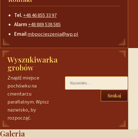
Tel.
+48 46 855 33 97
Alarm
+48 889 538 585
Email
mbpocieszenia@wp.pl
Wyszukiwarka
grobów
Znajdź miejsce
pochówku na
cmentarzu
Szukaj
parafialnym. Wpisz
nazwisko, by
rozpocząć.
Galeria