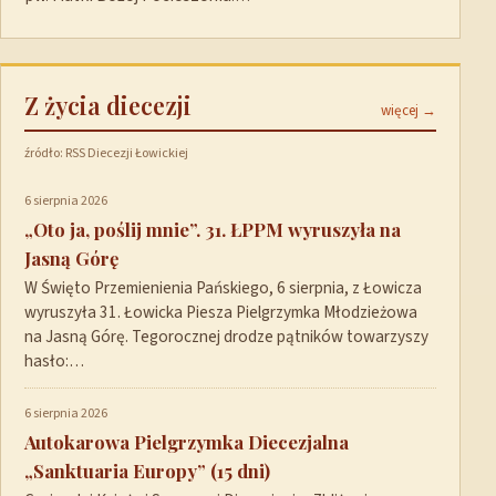
Z życia diecezji
więcej →
źródło: RSS Diecezji Łowickiej
6 sierpnia 2026
„Oto ja, poślij mnie”. 31. ŁPPM wyruszyła na
Jasną Górę
W Święto Przemienienia Pańskiego, 6 sierpnia, z Łowicza
wyruszyła 31. Łowicka Piesza Pielgrzymka Młodzieżowa
na Jasną Górę. Tegorocznej drodze pątników towarzyszy
hasło:…
6 sierpnia 2026
Autokarowa Pielgrzymka Diecezjalna
„Sanktuaria Europy” (15 dni)