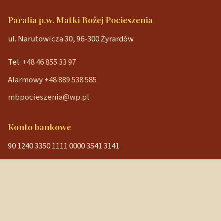
Parafia p.w. Matki Bożej Pocieszenia
ul. Narutowicza 30, 96-300 Żyrardów
Tel.
+48 46 855 33 97
Alarmowy
+48 889 538 585
mbpocieszenia@wp.pl
Konto bankowe
90 1240 3350 1111 0000 3541 3141
NIP: 838-12-86-019
REGON: 040029202