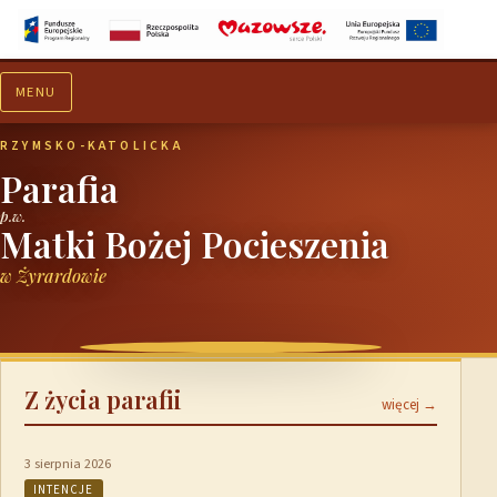
MENU
Aktualności
Ogłoszenia
RZYMSKO-KATOLICKA
Parafia
p.w.
Matki Bożej Pocieszenia
w Żyrardowie
Z życia parafii
więcej →
3 sierpnia 2026
INTENCJE