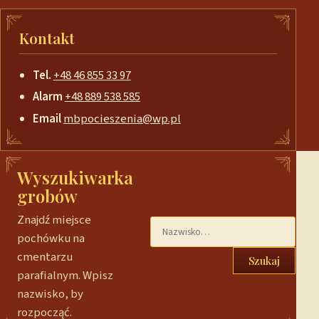
Kontakt
Tel.
+48 46 855 33 97
Alarm
+48 889 538 585
Email
mbpocieszenia@wp.pl
Wyszukiwarka
grobów
Znajdź miejsce
pochówku na
cmentarzu
Szukaj
parafialnym. Wpisz
nazwisko, by
rozpocząć.