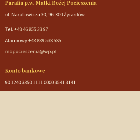
Parafia p.w. Matki Bożej Pocieszenia
ul. Narutowicza 30, 96-300 Żyrardów
Tel.
+48 46 855 33 97
Alarmowy
+48 889 538 585
mbpocieszenia@wp.pl
Konto bankowe
90 1240 3350 1111 0000 3541 3141
NIP: 838-12-86-019
REGON: 040029202
Szybkie linki