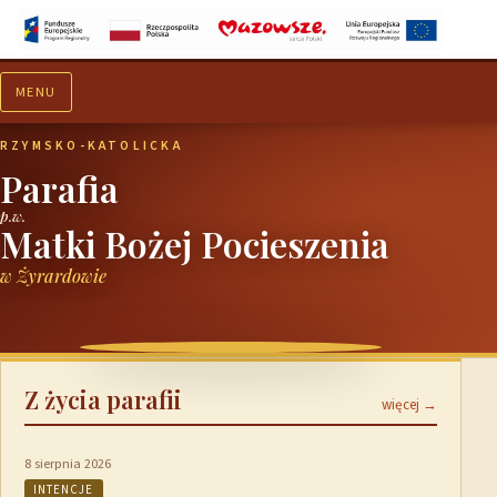
MENU
Aktualności
Ogłoszenia
RZYMSKO-KATOLICKA
Parafia
p.w.
Matki Bożej Pocieszenia
w Żyrardowie
Z życia parafii
więcej →
8 sierpnia 2026
INTENCJE