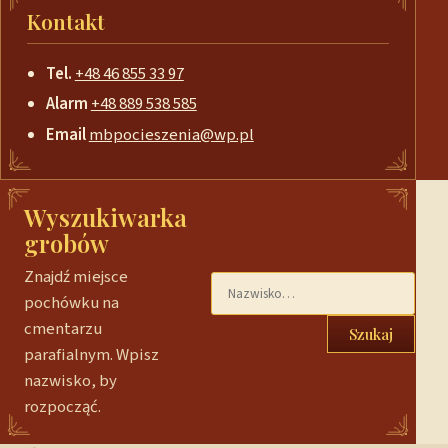
Kontakt
Tel.
+48 46 855 33 97
Alarm
+48 889 538 585
Email
mbpocieszenia@wp.pl
Wyszukiwarka
grobów
Znajdź miejsce
pochówku na
cmentarzu
Szukaj
parafialnym. Wpisz
nazwisko, by
rozpocząć.