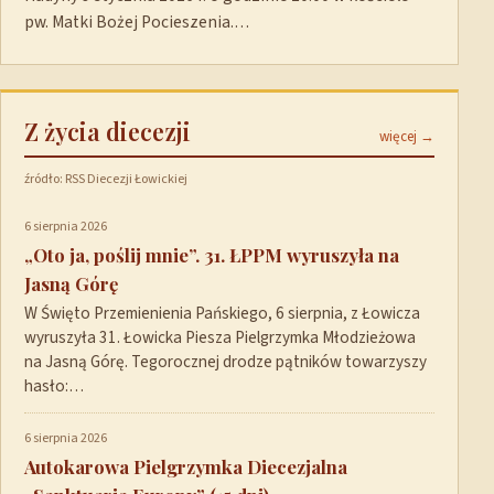
pw. Matki Bożej Pocieszenia.…
Z życia diecezji
więcej →
źródło: RSS Diecezji Łowickiej
6 sierpnia 2026
„Oto ja, poślij mnie”. 31. ŁPPM wyruszyła na
Jasną Górę
W Święto Przemienienia Pańskiego, 6 sierpnia, z Łowicza
wyruszyła 31. Łowicka Piesza Pielgrzymka Młodzieżowa
na Jasną Górę. Tegorocznej drodze pątników towarzyszy
hasło:…
6 sierpnia 2026
Autokarowa Pielgrzymka Diecezjalna