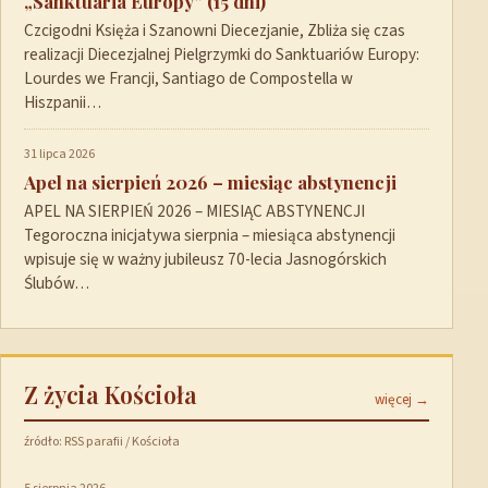
„Sanktuaria Europy” (15 dni)
Czcigodni Księża i Szanowni Diecezjanie, Zbliża się czas
realizacji Diecezjalnej Pielgrzymki do Sanktuariów Europy:
Lourdes we Francji, Santiago de Compostella w
Hiszpanii…
31 lipca 2026
Apel na sierpień 2026 – miesiąc abstynencji
APEL NA SIERPIEŃ 2026 – MIESIĄC ABSTYNENCJI
Tegoroczna inicjatywa sierpnia – miesiąca abstynencji
wpisuje się w ważny jubileusz 70-lecia Jasnogórskich
Ślubów…
Z życia Kościoła
więcej →
źródło: RSS parafii / Kościoła