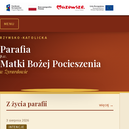
MENU
Aktualności
Ogłoszenia
RZYMSKO-KATOLICKA
Parafia
p.w.
Matki Bożej Pocieszenia
w Żyrardowie
Z życia parafii
więcej →
3 sierpnia 2026
INTENCJE