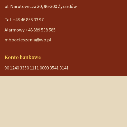
ul. Narutowicza 30, 96-300 Żyrardów
Tel.
+48 46 855 33 97
Alarmowy
+48 889 538 585
mbpocieszenia@wp.pl
Konto bankowe
90 1240 3350 1111 0000 3541 3141
NIP: 838-12-86-019
REGON: 040029202
Szybkie linki
Strona główna