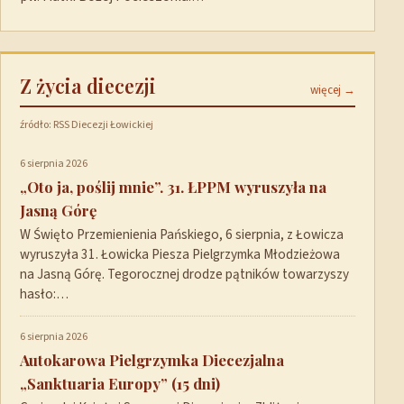
Z życia diecezji
więcej →
źródło: RSS Diecezji Łowickiej
6 sierpnia 2026
„Oto ja, poślij mnie”. 31. ŁPPM wyruszyła na
Jasną Górę
W Święto Przemienienia Pańskiego, 6 sierpnia, z Łowicza
wyruszyła 31. Łowicka Piesza Pielgrzymka Młodzieżowa
na Jasną Górę. Tegorocznej drodze pątników towarzyszy
hasło:…
6 sierpnia 2026
Autokarowa Pielgrzymka Diecezjalna
„Sanktuaria Europy” (15 dni)