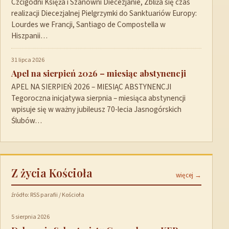
Czcigodni Księża i Szanowni Diecezjanie, Zbliża się czas
realizacji Diecezjalnej Pielgrzymki do Sanktuariów Europy:
Lourdes we Francji, Santiago de Compostella w
Hiszpanii…
31 lipca 2026
Apel na sierpień 2026 – miesiąc abstynencji
APEL NA SIERPIEŃ 2026 – MIESIĄC ABSTYNENCJI
Tegoroczna inicjatywa sierpnia – miesiąca abstynencji
wpisuje się w ważny jubileusz 70-lecia Jasnogórskich
Ślubów…
Z życia Kościoła
więcej →
źródło: RSS parafii / Kościoła
5 sierpnia 2026