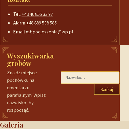
Tel.
+48 46 855 33 97
Alarm
+48 889 538 585
Email
mbpocieszenia@wp.pl
Wyszukiwarka
grobów
Znajdź miejsce
pochówku na
cmentarzu
Szukaj
parafialnym. Wpisz
nazwisko, by
rozpocząć.
Galeria