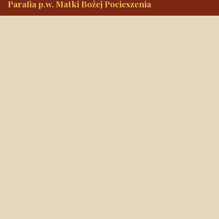
Parafia p.w. Matki Bożej Pocieszenia
ul. Narutowicza 30, 96-300 Żyrardów
Tel.
+48 46 855 33 97
Alarmowy
+48 889 538 585
mbpocieszenia@wp.pl
Konto bankowe
90 1240 3350 1111 0000 3541 3141
NIP: 838-12-86-019
REGON: 040029202
Szybkie linki