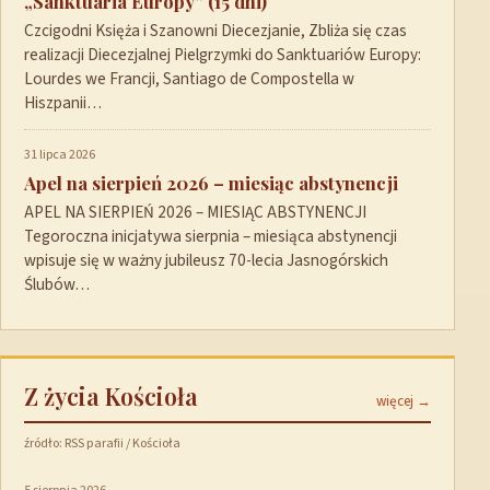
„Sanktuaria Europy” (15 dni)
Czcigodni Księża i Szanowni Diecezjanie, Zbliża się czas
realizacji Diecezjalnej Pielgrzymki do Sanktuariów Europy:
Lourdes we Francji, Santiago de Compostella w
Hiszpanii…
31 lipca 2026
Apel na sierpień 2026 – miesiąc abstynencji
APEL NA SIERPIEŃ 2026 – MIESIĄC ABSTYNENCJI
Tegoroczna inicjatywa sierpnia – miesiąca abstynencji
wpisuje się w ważny jubileusz 70-lecia Jasnogórskich
Ślubów…
Z życia Kościoła
więcej →
źródło: RSS parafii / Kościoła