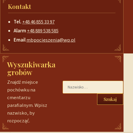
Kontakt
Tel.
+48 46 855 33 97
Alarm
+48 889 538 585
Email
mbpocieszenia@wp.pl
Wyszukiwarka
grobów
Znajdź miejsce
pochówku na
cmentarzu
Szukaj
parafialnym. Wpisz
nazwisko, by
rozpocząć.