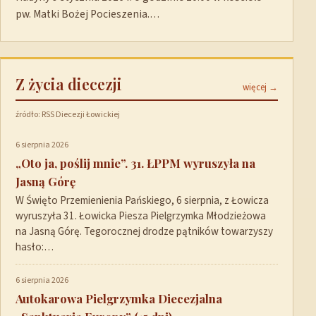
pw. Matki Bożej Pocieszenia.…
Z życia diecezji
więcej →
źródło: RSS Diecezji Łowickiej
6 sierpnia 2026
„Oto ja, poślij mnie”. 31. ŁPPM wyruszyła na
Jasną Górę
W Święto Przemienienia Pańskiego, 6 sierpnia, z Łowicza
wyruszyła 31. Łowicka Piesza Pielgrzymka Młodzieżowa
na Jasną Górę. Tegorocznej drodze pątników towarzyszy
hasło:…
6 sierpnia 2026
Autokarowa Pielgrzymka Diecezjalna