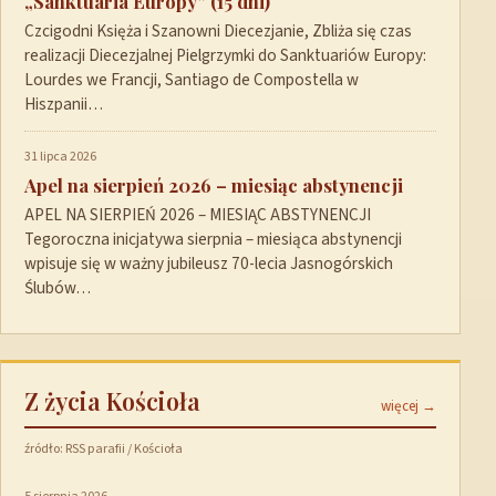
„Sanktuaria Europy” (15 dni)
Czcigodni Księża i Szanowni Diecezjanie, Zbliża się czas
realizacji Diecezjalnej Pielgrzymki do Sanktuariów Europy:
Lourdes we Francji, Santiago de Compostella w
Hiszpanii…
31 lipca 2026
Apel na sierpień 2026 – miesiąc abstynencji
APEL NA SIERPIEŃ 2026 – MIESIĄC ABSTYNENCJI
Tegoroczna inicjatywa sierpnia – miesiąca abstynencji
wpisuje się w ważny jubileusz 70-lecia Jasnogórskich
Ślubów…
Z życia Kościoła
więcej →
źródło: RSS parafii / Kościoła