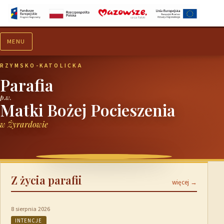
MENU
Aktualności
Ogłoszenia
RZYMSKO-KATOLICKA
Parafia
p.w.
Matki Bożej Pocieszenia
w Żyrardowie
Z życia parafii
więcej →
8 sierpnia 2026
INTENCJE