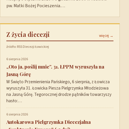
pw. Matki Bożej Pocieszenia.…
Z życia diecezji
więcej →
źródło: RSS Diecezji Łowickiej
6 sierpnia 2026
„Oto ja, poślij mnie”. 31. ŁPPM wyruszyła na
Jasną Górę
W Święto Przemienienia Pańskiego, 6 sierpnia, z Łowicza
wyruszyła 31. Łowicka Piesza Pielgrzymka Młodzieżowa
na Jasną Górę. Tegorocznej drodze pątników towarzyszy
hasło:…
6 sierpnia 2026
Autokarowa Pielgrzymka Diecezjalna