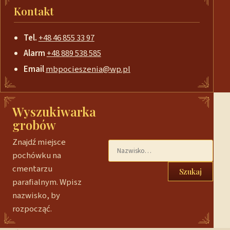
Kontakt
Tel.
+48 46 855 33 97
Alarm
+48 889 538 585
Email
mbpocieszenia@wp.pl
Wyszukiwarka
grobów
Znajdź miejsce
pochówku na
cmentarzu
Szukaj
parafialnym. Wpisz
nazwisko, by
rozpocząć.