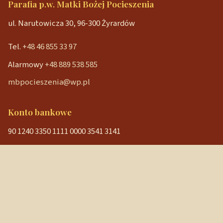
Parafia p.w. Matki Bożej Pocieszenia
ul. Narutowicza 30, 96-300 Żyrardów
Tel.
+48 46 855 33 97
Alarmowy
+48 889 538 585
mbpocieszenia@wp.pl
Konto bankowe
90 1240 3350 1111 0000 3541 3141
NIP: 838-12-86-019
REGON: 040029202
Szybkie linki