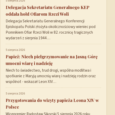
5 sierpnia 2026
Delegacja Sekretariatu Generalnego KEP
oddała hołd Ofiarom Rzezi Woli
Delegacja Sekretariatu Generalnego Konferencji
Episkopatu Polski złożyła okolicznościowy wieniec pod
Pomnikiem Ofiar Rzezi Woli w 82. rocznicę tragicznych
wydarzeń z sierpnia 1944…
5 sierpnia 2026
Papież: Niech pielgrzymowanie na Jasną Górę
umocni wiarę i nadzieję
Niech to świadectwo, trud drogi, wspólna modlitwa i
spotkanie z Maryją umocnią wiarę i nadzieję rodzin oraz
wspólnot - wskazał Leon XIV…
5 sierpnia 2026
Przygotowania do wizyty papieża Leona XIV w
Polsce
Wicepremier Radosław Sikorski 5 sierpnia 2026 roku