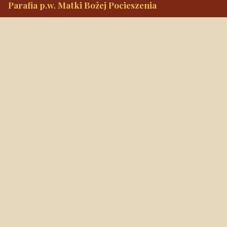
Parafia p.w. Matki Bożej Pocieszenia
ul. Narutowicza 30, 96-300 Żyrardów
Tel.
+48 46 855 33 97
Alarmowy
+48 889 538 585
mbpocieszenia@wp.pl
Konto bankowe
90 1240 3350 1111 0000 3541 3141
NIP: 838-12-86-019
REGON: 040029202
Szybkie linki