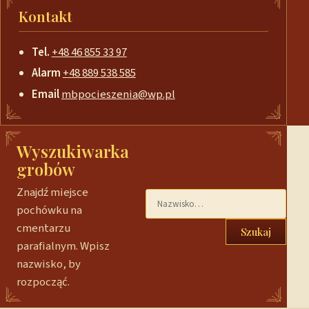
Kontakt
Tel.
+48 46 855 33 97
Alarm
+48 889 538 585
Email
mbpocieszenia@wp.pl
Wyszukiwarka
grobów
Znajdź miejsce
pochówku na
cmentarzu
Szukaj
parafialnym. Wpisz
nazwisko, by
rozpocząć.