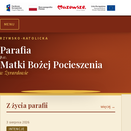
MENU
Aktualności
Ogłoszenia
RZYMSKO-KATOLICKA
Parafia
p.w.
Matki Bożej Pocieszenia
w Żyrardowie
Z życia parafii
więcej →
3 sierpnia 2026
INTENCJE