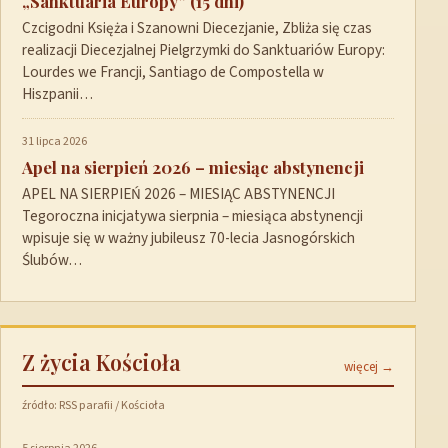
„Sanktuaria Europy” (15 dni)
Czcigodni Księża i Szanowni Diecezjanie, Zbliża się czas
realizacji Diecezjalnej Pielgrzymki do Sanktuariów Europy:
Lourdes we Francji, Santiago de Compostella w
Hiszpanii…
31 lipca 2026
Apel na sierpień 2026 – miesiąc abstynencji
APEL NA SIERPIEŃ 2026 – MIESIĄC ABSTYNENCJI
Tegoroczna inicjatywa sierpnia – miesiąca abstynencji
wpisuje się w ważny jubileusz 70-lecia Jasnogórskich
Ślubów…
Z życia Kościoła
więcej →
źródło: RSS parafii / Kościoła