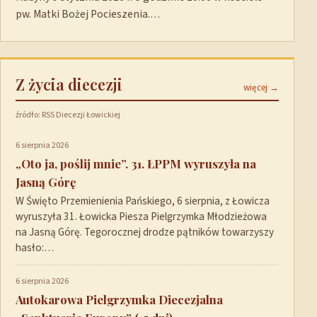
pw. Matki Bożej Pocieszenia.…
Z życia diecezji
więcej →
źródło: RSS Diecezji Łowickiej
6 sierpnia 2026
„Oto ja, poślij mnie”. 31. ŁPPM wyruszyła na
Jasną Górę
W Święto Przemienienia Pańskiego, 6 sierpnia, z Łowicza
wyruszyła 31. Łowicka Piesza Pielgrzymka Młodzieżowa
na Jasną Górę. Tegorocznej drodze pątników towarzyszy
hasło:…
6 sierpnia 2026
Autokarowa Pielgrzymka Diecezjalna