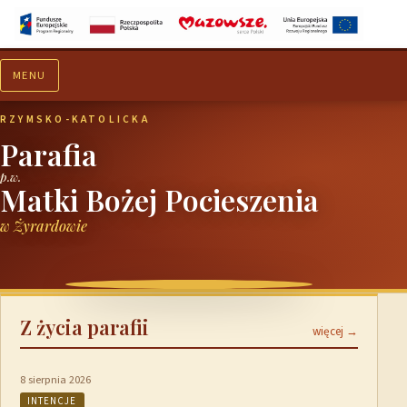
MENU
Aktualności
Ogłoszenia
RZYMSKO-KATOLICKA
Parafia
p.w.
Matki Bożej Pocieszenia
w Żyrardowie
Z życia parafii
więcej →
8 sierpnia 2026
INTENCJE