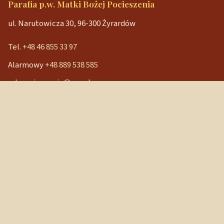
Parafia p.w. Matki Bożej Pocieszenia
ul. Narutowicza 30, 96-300 Żyrardów
Tel.
+48 46 855 33 97
Alarmowy
+48 889 538 585
mbpocieszenia@wp.pl
Konto bankowe
90 1240 3350 1111 0000 3541 3141
NIP: 838-12-86-019
REGON: 040029202
Szybkie linki