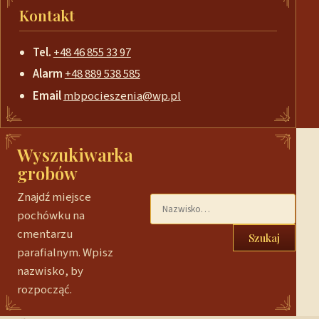
Kontakt
Tel.
+48 46 855 33 97
Alarm
+48 889 538 585
Email
mbpocieszenia@wp.pl
Wyszukiwarka
grobów
Znajdź miejsce
pochówku na
cmentarzu
Szukaj
parafialnym. Wpisz
nazwisko, by
rozpocząć.