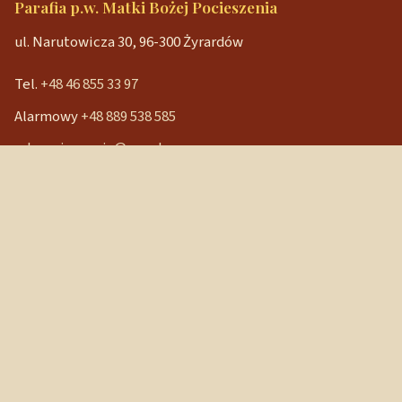
Parafia p.w. Matki Bożej Pocieszenia
ul. Narutowicza 30, 96-300 Żyrardów
Tel.
+48 46 855 33 97
Alarmowy
+48 889 538 585
mbpocieszenia@wp.pl
Konto bankowe
90 1240 3350 1111 0000 3541 3141
NIP: 838-12-86-019
REGON: 040029202
Szybkie linki