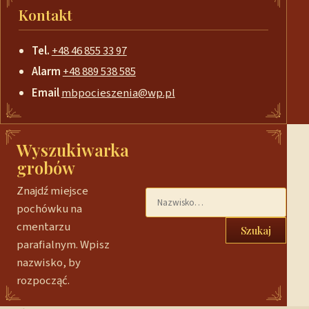
Kontakt
Tel.
+48 46 855 33 97
Alarm
+48 889 538 585
Email
mbpocieszenia@wp.pl
Wyszukiwarka
grobów
Znajdź miejsce
pochówku na
cmentarzu
Szukaj
parafialnym. Wpisz
nazwisko, by
rozpocząć.