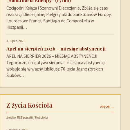
„Sanktuaria Europy” (15 dni)
Czcigodni Księża i Szanowni Diecezjanie, Zbliża się czas
realizacji Diecezjalnej Pielgrzymki do Sanktuariów Europy:
Lourdes we Francji, Santiago de Compostella w
Hiszpanii…
31 lipca 2026
Apel na sierpień 2026 – miesiąc abstynencji
APEL NA SIERPIEŃ 2026 – MIESIĄC ABSTYNENCJI
Tegoroczna inicjatywa sierpnia – miesiąca abstynencji
wpisuje się w ważny jubileusz 70-lecia Jasnogórskich
Ślubów…
Z życia Kościoła
więcej →
źródło: RSS parafii / Kościoła