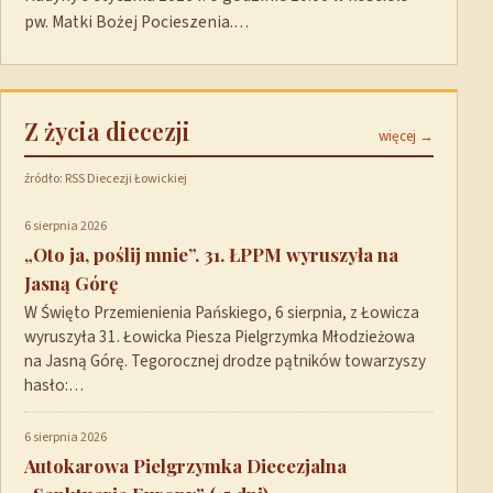
pw. Matki Bożej Pocieszenia.…
Z życia diecezji
więcej →
źródło: RSS Diecezji Łowickiej
6 sierpnia 2026
„Oto ja, poślij mnie”. 31. ŁPPM wyruszyła na
Jasną Górę
W Święto Przemienienia Pańskiego, 6 sierpnia, z Łowicza
wyruszyła 31. Łowicka Piesza Pielgrzymka Młodzieżowa
na Jasną Górę. Tegorocznej drodze pątników towarzyszy
hasło:…
6 sierpnia 2026
Autokarowa Pielgrzymka Diecezjalna