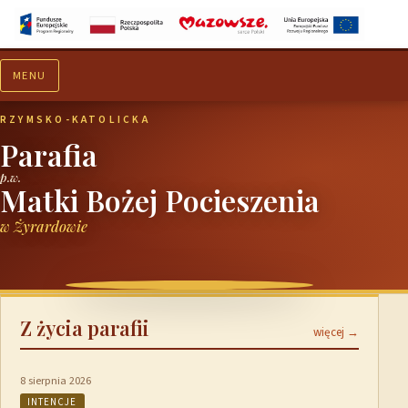
MENU
Aktualności
Ogłoszenia
RZYMSKO-KATOLICKA
Parafia
p.w.
Matki Bożej Pocieszenia
w Żyrardowie
Z życia parafii
więcej →
8 sierpnia 2026
INTENCJE