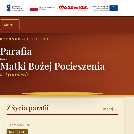
MENU
Aktualności
Ogłoszenia
RZYMSKO-KATOLICKA
Parafia
p.w.
Matki Bożej Pocieszenia
w Żyrardowie
Z życia parafii
więcej →
8 sierpnia 2026
INTENCJE