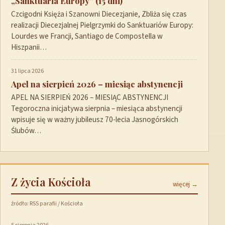
„Sanktuaria Europy” (15 dni)
Czcigodni Księża i Szanowni Diecezjanie, Zbliża się czas
realizacji Diecezjalnej Pielgrzymki do Sanktuariów Europy:
Lourdes we Francji, Santiago de Compostella w
Hiszpanii…
31 lipca 2026
Apel na sierpień 2026 – miesiąc abstynencji
APEL NA SIERPIEŃ 2026 – MIESIĄC ABSTYNENCJI
Tegoroczna inicjatywa sierpnia – miesiąca abstynencji
wpisuje się w ważny jubileusz 70-lecia Jasnogórskich
Ślubów…
Z życia Kościoła
więcej →
źródło: RSS parafii / Kościoła