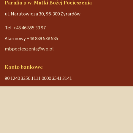
Parafia p.w. Matki Bożej Pocieszenia
ul. Narutowicza 30, 96-300 Żyrardów
Tel.
+48 46 855 33 97
Alarmowy
+48 889 538 585
mbpocieszenia@wp.pl
Konto bankowe
90 1240 3350 1111 0000 3541 3141
NIP: 838-12-86-019
REGON: 040029202
Szybkie linki