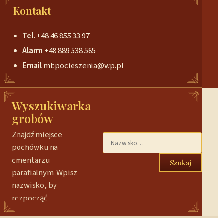
Kontakt
Tel.
+48 46 855 33 97
Alarm
+48 889 538 585
Email
mbpocieszenia@wp.pl
Wyszukiwarka
grobów
Znajdź miejsce
pochówku na
cmentarzu
Szukaj
parafialnym. Wpisz
nazwisko, by
rozpocząć.