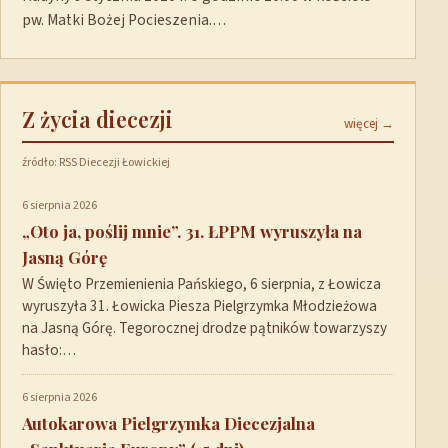
pw. Matki Bożej Pocieszenia.…
Z życia diecezji
więcej →
źródło: RSS Diecezji Łowickiej
6 sierpnia 2026
„Oto ja, poślij mnie”. 31. ŁPPM wyruszyła na
Jasną Górę
W Święto Przemienienia Pańskiego, 6 sierpnia, z Łowicza
wyruszyła 31. Łowicka Piesza Pielgrzymka Młodzieżowa
na Jasną Górę. Tegorocznej drodze pątników towarzyszy
hasło:…
6 sierpnia 2026
Autokarowa Pielgrzymka Diecezjalna