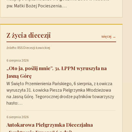
pw. Matki Bożej Pocieszenia.…
Z życia diecezji
więcej →
źródło: RSS Diecezji Łowickiej
6 sierpnia 2026
„Oto ja, poślij mnie”. 31. ŁPPM wyruszyła na
Jasną Górę
W Święto Przemienienia Pańskiego, 6 sierpnia, z Łowicza
wyruszyła 31. Łowicka Piesza Pielgrzymka Młodzieżowa
na Jasną Górę. Tegorocznej drodze pątników towarzyszy
hasło:…
6 sierpnia 2026
Autokarowa Pielgrzymka Diecezjalna