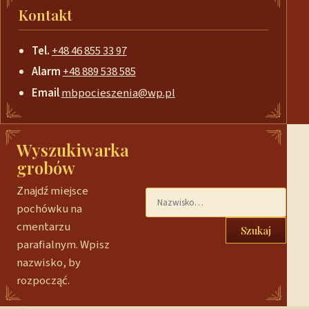
Kontakt
Tel.
+48 46 855 33 97
Alarm
+48 889 538 585
Email
mbpocieszenia@wp.pl
Wyszukiwarka
grobów
Znajdź miejsce
pochówku na
cmentarzu
Szukaj
parafialnym. Wpisz
nazwisko, by
rozpocząć.