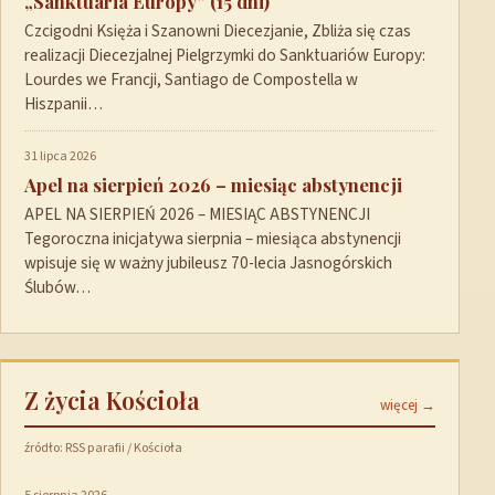
„Sanktuaria Europy” (15 dni)
Czcigodni Księża i Szanowni Diecezjanie, Zbliża się czas
realizacji Diecezjalnej Pielgrzymki do Sanktuariów Europy:
Lourdes we Francji, Santiago de Compostella w
Hiszpanii…
31 lipca 2026
Apel na sierpień 2026 – miesiąc abstynencji
APEL NA SIERPIEŃ 2026 – MIESIĄC ABSTYNENCJI
Tegoroczna inicjatywa sierpnia – miesiąca abstynencji
wpisuje się w ważny jubileusz 70-lecia Jasnogórskich
Ślubów…
Z życia Kościoła
więcej →
źródło: RSS parafii / Kościoła