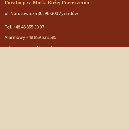
Parafia p.w. Matki Bożej Pocieszenia
ul. Narutowicza 30, 96-300 Żyrardów
Tel.
+48 46 855 33 97
Alarmowy
+48 889 538 585
mbpocieszenia@wp.pl
Konto bankowe
90 1240 3350 1111 0000 3541 3141
NIP: 838-12-86-019
REGON: 040029202
Szybkie linki