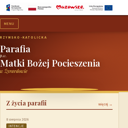
MENU
Aktualności
Ogłoszenia
RZYMSKO-KATOLICKA
Parafia
p.w.
Matki Bożej Pocieszenia
w Żyrardowie
Z życia parafii
więcej →
8 sierpnia 2026
INTENCJE