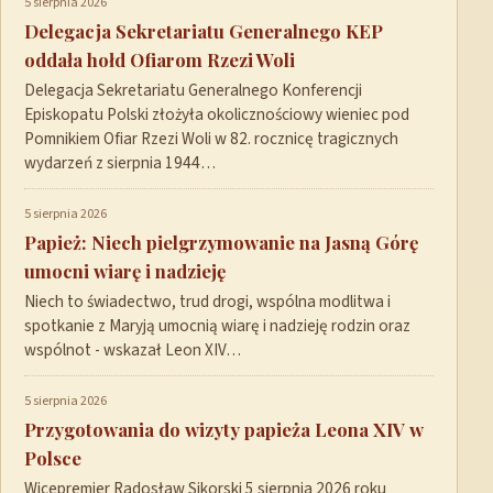
5 sierpnia 2026
Delegacja Sekretariatu Generalnego KEP
oddała hołd Ofiarom Rzezi Woli
Delegacja Sekretariatu Generalnego Konferencji
Episkopatu Polski złożyła okolicznościowy wieniec pod
Pomnikiem Ofiar Rzezi Woli w 82. rocznicę tragicznych
wydarzeń z sierpnia 1944…
5 sierpnia 2026
Papież: Niech pielgrzymowanie na Jasną Górę
umocni wiarę i nadzieję
Niech to świadectwo, trud drogi, wspólna modlitwa i
spotkanie z Maryją umocnią wiarę i nadzieję rodzin oraz
wspólnot - wskazał Leon XIV…
5 sierpnia 2026
Przygotowania do wizyty papieża Leona XIV w
Polsce
Wicepremier Radosław Sikorski 5 sierpnia 2026 roku