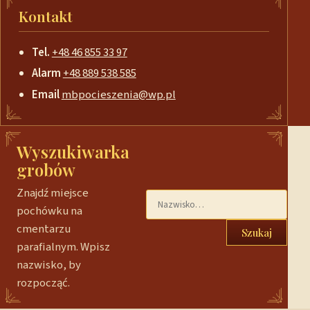
Kontakt
Tel.
+48 46 855 33 97
Alarm
+48 889 538 585
Email
mbpocieszenia@wp.pl
Wyszukiwarka
grobów
Znajdź miejsce
pochówku na
cmentarzu
Szukaj
parafialnym. Wpisz
nazwisko, by
rozpocząć.