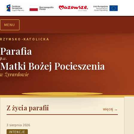
MENU
Aktualności
Ogłoszenia
RZYMSKO-KATOLICKA
Parafia
p.w.
Matki Bożej Pocieszenia
w Żyrardowie
Z życia parafii
więcej →
3 sierpnia 2026
INTENCJE