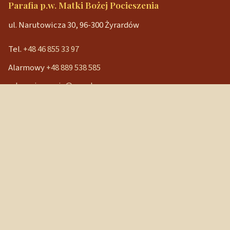
Parafia p.w. Matki Bożej Pocieszenia
ul. Narutowicza 30, 96-300 Żyrardów
Tel.
+48 46 855 33 97
Alarmowy
+48 889 538 585
mbpocieszenia@wp.pl
Konto bankowe
90 1240 3350 1111 0000 3541 3141
NIP: 838-12-86-019
REGON: 040029202
Szybkie linki