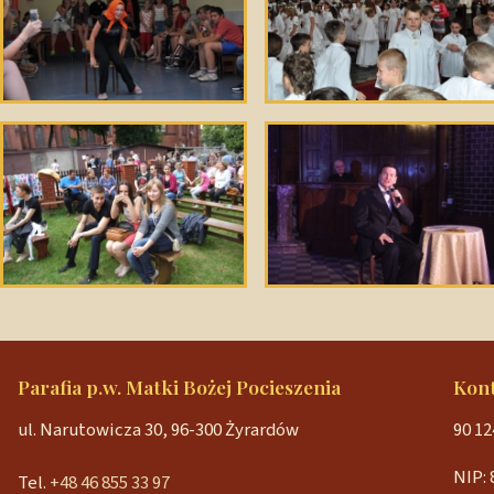
Parafia p.w. Matki Bożej Pocieszenia
Kon
ul. Narutowicza 30, 96-300 Żyrardów
90 12
NIP: 
Tel.
+48 46 855 33 97