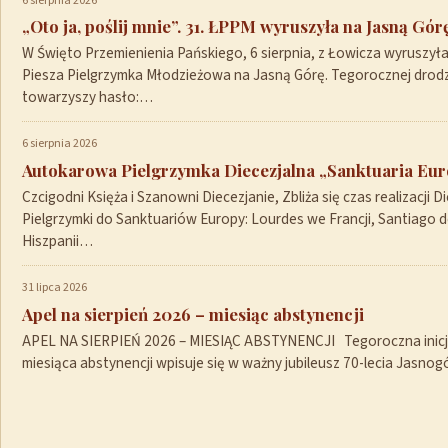
6 sierpnia 2026
„Oto ja, poślij mnie”. 31. ŁPPM wyruszyła na Jasną Gór
W Święto Przemienienia Pańskiego, 6 sierpnia, z Łowicza wyruszył
Piesza Pielgrzymka Młodzieżowa na Jasną Górę. Tegorocznej drod
towarzyszy hasło:…
6 sierpnia 2026
Autokarowa Pielgrzymka Diecezjalna „Sanktuaria Euro
Czcigodni Księża i Szanowni Diecezjanie, Zbliża się czas realizacji Di
Pielgrzymki do Sanktuariów Europy: Lourdes we Francji, Santiago 
Hiszpanii…
31 lipca 2026
Apel na sierpień 2026 – miesiąc abstynencji
APEL NA SIERPIEŃ 2026 – MIESIĄC ABSTYNENCJI Tegoroczna inicja
miesiąca abstynencji wpisuje się w ważny jubileusz 70-lecia Jasno