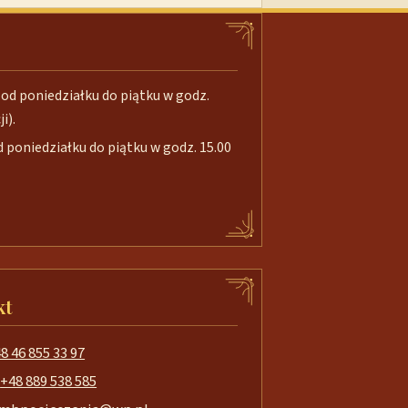
od poniedziałku do piątku w godz.
i).
poniedziałku do piątku w godz. 15.00
kt
8 46 855 33 97
+48 889 538 585