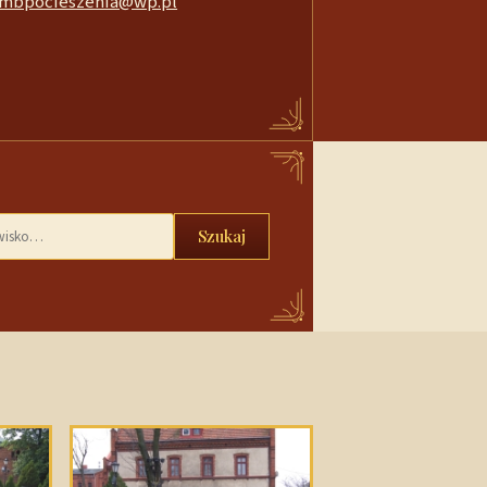
mbpocieszenia@wp.pl
Szukaj