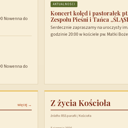
AKTUALNOŚCI
Koncert kolęd i pastorałek p
Zespołu Pieśni i Tańca „ŚLĄS
8:00 Nowenna do
Serdecznie zapraszamy na uroczysty im. 
godzinie 20:00 w kościele pw. Matki Boż
8:00 Nowenna do
Z życia Kościoła
więcej →
źródło: RSS parafii / Kościoła