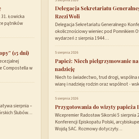
5 sierpnia 2026
ę
Delegacja Sekretariatu Generaln
Rzezi Woli
a 31. Łowicka
ze pątników
Delegacja Sekretariatu Generalnego Konfer
okolicznościowy wieniec pod Pomnikiem Ofi
wydarzeń z sierpnia 1944…
py” (15 dni)
5 sierpnia 2026
Papież: Niech pielgrzymowanie na
ecezjalnej
de Compostella w
nadzieję
Niech to świadectwo, trud drogi, wspólna 
wiarę i nadzieję rodzin oraz wspólnot - w
5 sierpnia 2026
tywa sierpnia –
Przygotowania do wizyty papieża 
górskich Ślubów…
Wicepremier Radosław Sikorski 5 sierpnia
Konferencji Episkopatu Polski, arcybisku
Wojdą SAC. Rozmowy dotyczyły…