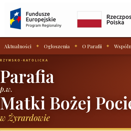
Aktualności
Ogłoszenia
O Parafii
Wspóln
RZYMSKO-KATOLICKA
Parafia
p.w.
Matki Bożej Poci
w Żyrardowie