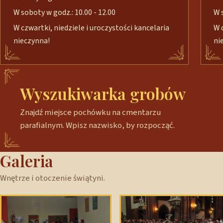
W soboty w godz.: 10.00 - 12.00
W 
W czwartki, niedziele i uroczystości kancelaria
W 
nieczynna!
ni
Wyszukiwarka grobów
Znajdź miejsce pochówku na cmentarzu
parafialnym. Wpisz nazwisko, by rozpocząć.
Galeria
Wnętrze i otoczenie świątyni.