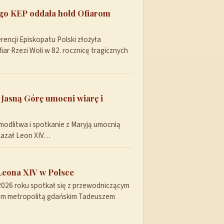
ego KEP oddała hołd Ofiarom
encji Episkopatu Polski złożyła
ar Rzezi Woli w 82. rocznicę tragicznych
 Jasną Górę umocni wiarę i
modlitwa i spotkanie z Maryją umocnią
skazał Leon XIV…
Leona XIV w Polsce
 2026 roku spotkał się z przewodniczącym
pem metropolitą gdańskim Tadeuszem