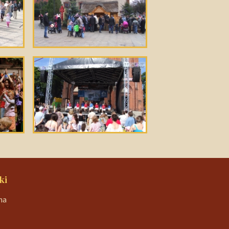
ki
na