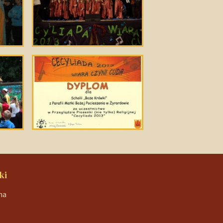
ki
na