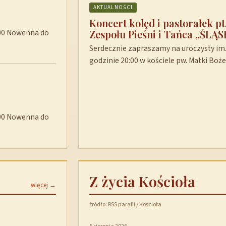
AKTUALNOŚCI
Koncert kolęd i pastorałek p
Zespołu Pieśni i Tańca „ŚLĄS
8:00 Nowenna do
Serdecznie zapraszamy na uroczysty im. 
godzinie 20:00 w kościele pw. Matki Boż
8:00 Nowenna do
Z życia Kościoła
więcej →
źródło: RSS parafii / Kościoła