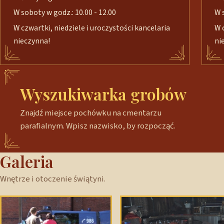
W soboty w godz.: 10.00 - 12.00
W 
W czwartki, niedziele i uroczystości kancelaria
W 
nieczynna!
ni
Wyszukiwarka grobów
Znajdź miejsce pochówku na cmentarzu
parafialnym. Wpisz nazwisko, by rozpocząć.
Galeria
Wnętrze i otoczenie świątyni.