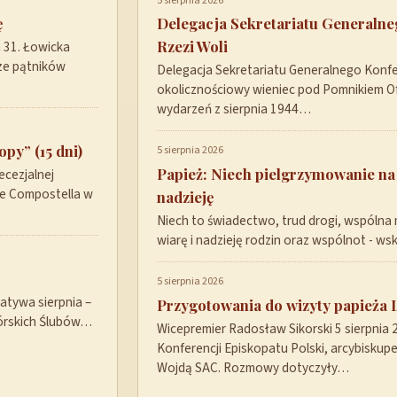
5 sierpnia 2026
ę
Delegacja Sekretariatu Generaln
Rzezi Woli
a 31. Łowicka
ze pątników
Delegacja Sekretariatu Generalnego Konfer
okolicznościowy wieniec pod Pomnikiem Ofi
wydarzeń z sierpnia 1944…
py” (15 dni)
5 sierpnia 2026
Papież: Niech pielgrzymowanie na
ecezjalnej
de Compostella w
nadzieję
Niech to świadectwo, trud drogi, wspólna 
wiarę i nadzieję rodzin oraz wspólnot - w
5 sierpnia 2026
tywa sierpnia –
Przygotowania do wizyty papieża 
górskich Ślubów…
Wicepremier Radosław Sikorski 5 sierpnia
Konferencji Episkopatu Polski, arcybisku
Wojdą SAC. Rozmowy dotyczyły…