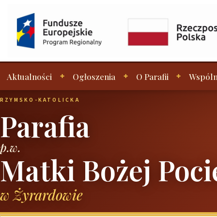
Aktualności
Ogłoszenia
O Parafii
Wspóln
RZYMSKO-KATOLICKA
Parafia
p.w.
Matki Bożej Poci
w Żyrardowie