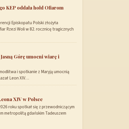
ego KEP oddała hołd Ofiarom
encji Episkopatu Polski złożyła
ar Rzezi Woli w 82. rocznicę tragicznych
 Jasną Górę umocni wiarę i
modlitwa i spotkanie z Maryją umocnią
skazał Leon XIV…
Leona XIV w Polsce
 2026 roku spotkał się z przewodniczącym
pem metropolitą gdańskim Tadeuszem