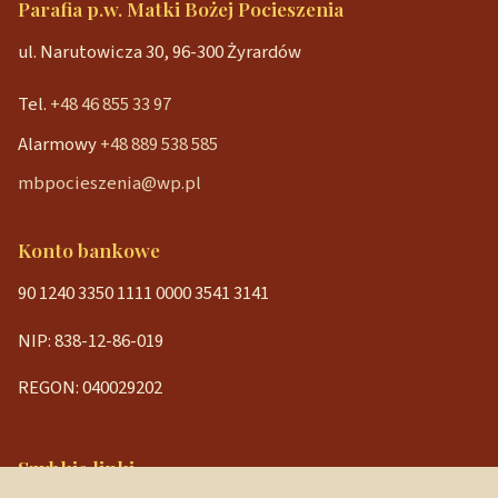
Parafia p.w. Matki Bożej Pocieszenia
ul. Narutowicza 30, 96-300 Żyrardów
Tel.
+48 46 855 33 97
Alarmowy
+48 889 538 585
mbpocieszenia@wp.pl
Konto bankowe
90 1240 3350 1111 0000 3541 3141
NIP: 838-12-86-019
REGON: 040029202
Szybkie linki