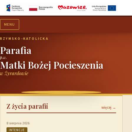
MENU
Aktualności
Ogłoszenia
RZYMSKO-KATOLICKA
Parafia
p.w.
Matki Bożej Pocieszenia
w Żyrardowie
Z życia parafii
więcej →
8 sierpnia 2026
INTENCJE