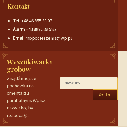
Kontakt
Tel.
+48 46 855 33 97
Alarm
+48 889 538 585
Email
mbpocieszenia@wp.pl
Wyszukiwarka
grobów
Znajdź miejsce
pochówku na
cmentarzu
Szukaj
parafialnym. Wpisz
nazwisko, by
rozpocząć.