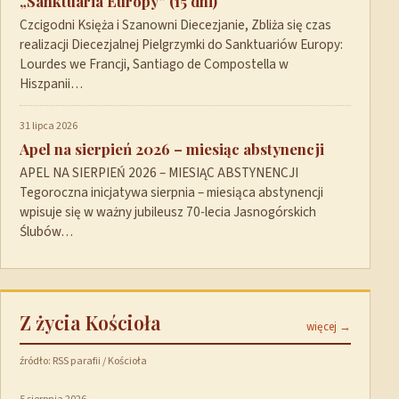
„Sanktuaria Europy” (15 dni)
Czcigodni Księża i Szanowni Diecezjanie, Zbliża się czas
realizacji Diecezjalnej Pielgrzymki do Sanktuariów Europy:
Lourdes we Francji, Santiago de Compostella w
Hiszpanii…
31 lipca 2026
Apel na sierpień 2026 – miesiąc abstynencji
APEL NA SIERPIEŃ 2026 – MIESIĄC ABSTYNENCJI
Tegoroczna inicjatywa sierpnia – miesiąca abstynencji
wpisuje się w ważny jubileusz 70-lecia Jasnogórskich
Ślubów…
Z życia Kościoła
więcej →
źródło: RSS parafii / Kościoła