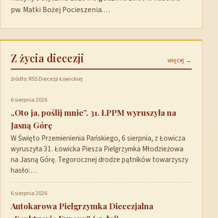
pw. Matki Bożej Pocieszenia.…
Z życia diecezji
więcej →
źródło: RSS Diecezji Łowickiej
6 sierpnia 2026
„Oto ja, poślij mnie”. 31. ŁPPM wyruszyła na
Jasną Górę
W Święto Przemienienia Pańskiego, 6 sierpnia, z Łowicza
wyruszyła 31. Łowicka Piesza Pielgrzymka Młodzieżowa
na Jasną Górę. Tegorocznej drodze pątników towarzyszy
hasło:…
6 sierpnia 2026
Autokarowa Pielgrzymka Diecezjalna