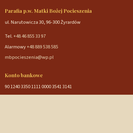
Parafia p.w. Matki Bożej Pocieszenia
ul. Narutowicza 30, 96-300 Żyrardów
Tel.
+48 46 855 33 97
Alarmowy
+48 889 538 585
mbpocieszenia@wp.pl
Konto bankowe
90 1240 3350 1111 0000 3541 3141
NIP: 838-12-86-019
REGON: 040029202