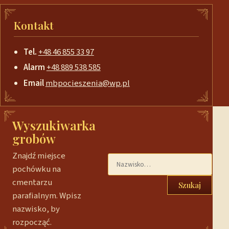
Kontakt
Tel.
+48 46 855 33 97
Alarm
+48 889 538 585
Email
mbpocieszenia@wp.pl
Wyszukiwarka
grobów
Znajdź miejsce
pochówku na
cmentarzu
Szukaj
parafialnym. Wpisz
nazwisko, by
rozpocząć.