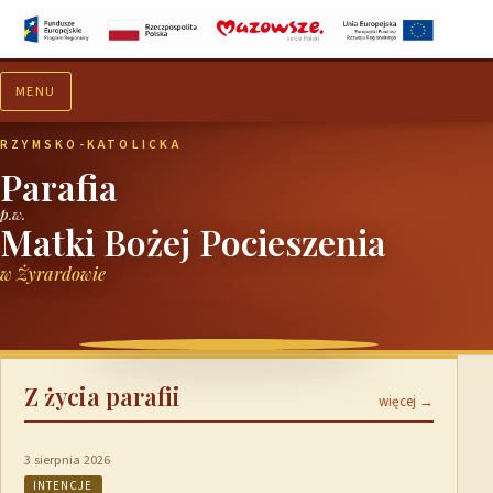
MENU
Aktualności
Ogłoszenia
RZYMSKO-KATOLICKA
Parafia
p.w.
Matki Bożej Pocieszenia
w Żyrardowie
Z życia parafii
więcej →
3 sierpnia 2026
INTENCJE