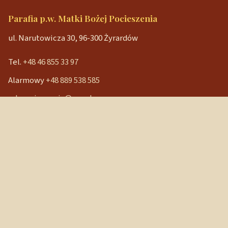
Parafia p.w. Matki Bożej Pocieszenia
ul. Narutowicza 30, 96-300 Żyrardów
Tel.
+48 46 855 33 97
Alarmowy
+48 889 538 585
mbpocieszenia@wp.pl
Konto bankowe
90 1240 3350 1111 0000 3541 3141
NIP: 838-12-86-019
REGON: 040029202