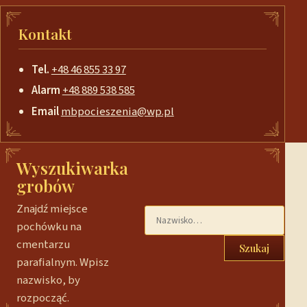
Kontakt
Tel.
+48 46 855 33 97
Alarm
+48 889 538 585
Email
mbpocieszenia@wp.pl
Wyszukiwarka
grobów
Znajdź miejsce
pochówku na
cmentarzu
Szukaj
parafialnym. Wpisz
nazwisko, by
rozpocząć.