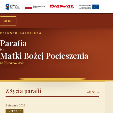
MENU
Aktualności
Ogłoszenia
RZYMSKO-KATOLICKA
Parafia
p.w.
Matki Bożej Pocieszenia
w Żyrardowie
Z życia parafii
więcej →
3 sierpnia 2026
INTENCJE