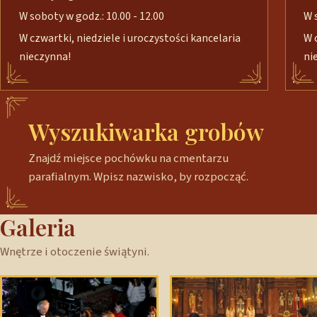
W soboty w godz.: 10.00 - 12.00
W 
W czwartki, niedziele i uroczystości kancelaria
W 
nieczynna!
ni
Wyszukiwarka grobów
Znajdź miejsce pochówku na cmentarzu
parafialnym. Wpisz nazwisko, by rozpocząć.
Galeria
Wnętrze i otoczenie świątyni.