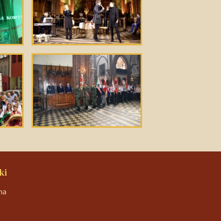
ki
na