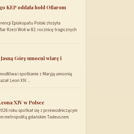
ego KEP oddała hołd Ofiarom
encji Episkopatu Polski złożyła
ar Rzezi Woli w 82. rocznicę tragicznych
 Jasną Górę umocni wiarę i
modlitwa i spotkanie z Maryją umocnią
skazał Leon XIV…
Leona XIV w Polsce
 2026 roku spotkał się z przewodniczącym
pem metropolitą gdańskim Tadeuszem