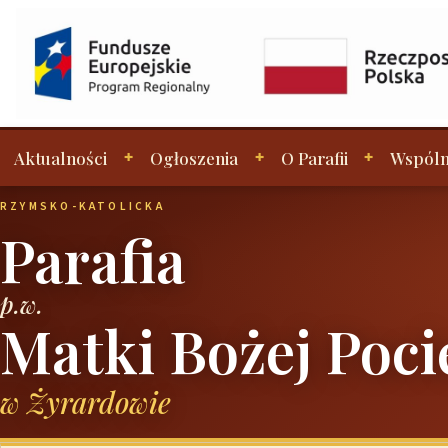
Aktualności
Ogłoszenia
O Parafii
Wspóln
RZYMSKO-KATOLICKA
Parafia
p.w.
Matki Bożej Poci
w Żyrardowie