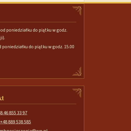
od poniedziałku do piątku w godz.
i).
poniedziałku do piątku w godz. 15.00
kt
8 46 855 33 97
+48 889 538 585
mbpocieszenia@wp.pl