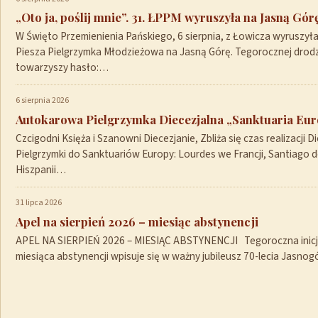
„Oto ja, poślij mnie”. 31. ŁPPM wyruszyła na Jasną Gór
W Święto Przemienienia Pańskiego, 6 sierpnia, z Łowicza wyruszył
Piesza Pielgrzymka Młodzieżowa na Jasną Górę. Tegorocznej drod
towarzyszy hasło:…
6 sierpnia 2026
Autokarowa Pielgrzymka Diecezjalna „Sanktuaria Euro
Czcigodni Księża i Szanowni Diecezjanie, Zbliża się czas realizacji Di
Pielgrzymki do Sanktuariów Europy: Lourdes we Francji, Santiago 
Hiszpanii…
31 lipca 2026
Apel na sierpień 2026 – miesiąc abstynencji
APEL NA SIERPIEŃ 2026 – MIESIĄC ABSTYNENCJI Tegoroczna inicja
miesiąca abstynencji wpisuje się w ważny jubileusz 70-lecia Jasno