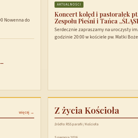
AKTUALNOŚCI
Koncert kolęd i pastorałek p
Zespołu Pieśni i Tańca „ŚLĄS
8:00 Nowenna do
Serdecznie zapraszamy na uroczysty im. 
godzinie 20:00 w kościele pw. Matki Boż
 –
Z życia Kościoła
więcej →
źródło: RSS parafii / Kościoła
5 sierpnia 2026