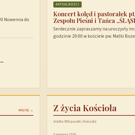
AKTUALNOŚCI
Koncert kolęd i pastorałek p
Zespołu Pieśni i Tańca „ŚLĄS
8:00 Nowenna do
Serdecznie zapraszamy na uroczysty im. 
godzinie 20:00 w kościele pw. Matki Boż
 –
Z życia Kościoła
więcej →
źródło: RSS parafii / Kościoła
5 sierpnia 2026