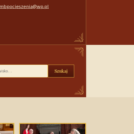
mbpocieszenia@wp.pl
Szukaj