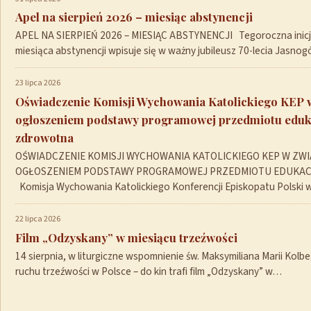
Apel na sierpień 2026 – miesiąc abstynencji
APEL NA SIERPIEŃ 2026 – MIESIĄC ABSTYNENCJI Tegoroczna inicja
miesiąca abstynencji wpisuje się w ważny jubileusz 70-lecia Jasno
23 lipca 2026
Oświadczenie Komisji Wychowania Katolickiego KEP 
ogłoszeniem podstawy programowej przedmiotu eduk
zdrowotna
OŚWIADCZENIE KOMISJI WYCHOWANIA KATOLICKIEGO KEP W ZWI
OGŁOSZENIEM PODSTAWY PROGRAMOWEJ PRZEDMIOTU EDUKA
Komisja Wychowania Katolickiego Konferencji Episkopatu Polski
22 lipca 2026
Film „Odzyskany” w miesiącu trzeźwości
14 sierpnia, w liturgiczne wspomnienie św. Maksymiliana Marii Kolb
ruchu trzeźwości w Polsce – do kin trafi film „Odzyskany” w…