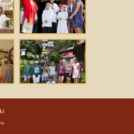
ki
na