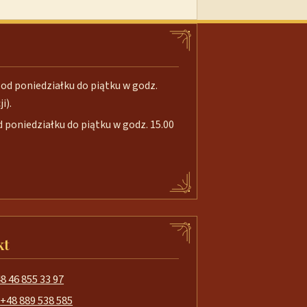
od poniedziałku do piątku w godz.
i).
poniedziałku do piątku w godz. 15.00
kt
8 46 855 33 97
+48 889 538 585