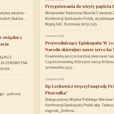
Przygotowania do wizyty papieża 
tywa sierpnia –
Wicepremier Radosław Sikorski 5 sierpnia
górskich Ślubów…
Konferencji Episkopatu Polski, arcybisku
Wojdą SAC. Rozmowy dotyczyły…
4 sierpnia 2026
w związku z
Przewodniczący Episkopatu: W 70.
acja
Narodu skierujmy nasze serce ku 
Powinniśmy jeszcze bardziej skierować nas
ĄZKU Z
Częstochowskiej, która jest naszą Królową
CJA ZDROWOTNA
przewodniczący…
 wyraża…
2 sierpnia 2026
Bp Lechowicz wręczył nagrodę P
Piszczałka”
ego – patrona
Biskup polowy Wojska Polskiego Wiesław
Konferencji Episkopatu Polski abp. Tadeu
nagrodę „Srebrna…