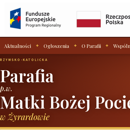
Aktualności
Ogłoszenia
O Parafii
Wspóln
RZYMSKO-KATOLICKA
Parafia
p.w.
Matki Bożej Poci
w Żyrardowie