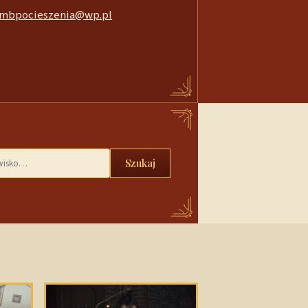
mbpocieszenia@wp.pl
Szukaj