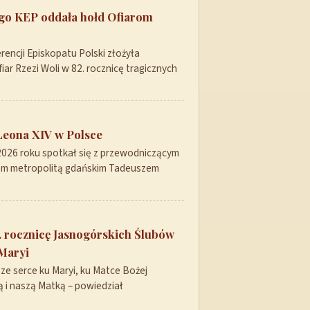
ego KEP oddała hołd Ofiarom
encji Episkopatu Polski złożyła
ar Rzezi Woli w 82. rocznicę tragicznych
Leona XIV w Polsce
 2026 roku spotkał się z przewodniczącym
pem metropolitą gdańskim Tadeuszem
 rocznicę Jasnogórskich Ślubów
Maryi
ze serce ku Maryi, ku Matce Bożej
 i naszą Matką – powiedział