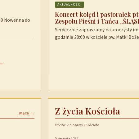
AKTUALNOŚCI
Koncert kolęd i pastorałek p
Zespołu Pieśni i Tańca „ŚLĄS
8:00 Nowenna do
Serdecznie zapraszamy na uroczysty im. 
godzinie 20:00 w kościele pw. Matki Boż
 –
Z życia Kościoła
więcej →
źródło: RSS parafii / Kościoła
5 sierpnia 2026