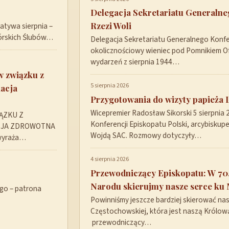
Delegacja Sekretariatu Generaln
Rzezi Woli
tywa sierpnia –
górskich Ślubów…
Delegacja Sekretariatu Generalnego Konfer
okolicznościowy wieniec pod Pomnikiem Ofi
wydarzeń z sierpnia 1944…
w związku z
5 sierpnia 2026
acja
Przygotowania do wizyty papieża 
Wicepremier Radosław Sikorski 5 sierpnia
ĄZKU Z
Konferencji Episkopatu Polski, arcybisku
CJA ZDROWOTNA
Wojdą SAC. Rozmowy dotyczyły…
 wyraża…
4 sierpnia 2026
Przewodniczący Episkopatu: W 70.
Narodu skierujmy nasze serce ku 
ego – patrona
Powinniśmy jeszcze bardziej skierować nas
Częstochowskiej, która jest naszą Królową
przewodniczący…