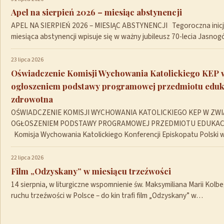
Apel na sierpień 2026 – miesiąc abstynencji
APEL NA SIERPIEŃ 2026 – MIESIĄC ABSTYNENCJI Tegoroczna inicja
miesiąca abstynencji wpisuje się w ważny jubileusz 70-lecia Jasno
23 lipca 2026
Oświadczenie Komisji Wychowania Katolickiego KEP 
ogłoszeniem podstawy programowej przedmiotu eduk
zdrowotna
OŚWIADCZENIE KOMISJI WYCHOWANIA KATOLICKIEGO KEP W ZWI
OGŁOSZENIEM PODSTAWY PROGRAMOWEJ PRZEDMIOTU EDUKA
Komisja Wychowania Katolickiego Konferencji Episkopatu Polski
22 lipca 2026
Film „Odzyskany” w miesiącu trzeźwości
14 sierpnia, w liturgiczne wspomnienie św. Maksymiliana Marii Kolb
ruchu trzeźwości w Polsce – do kin trafi film „Odzyskany” w…