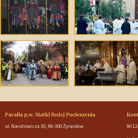
Parafia p.w. Matki Bożej Pocieszenia
Kon
ul. Narutowicza 30, 96-300 Żyrardów
90 12