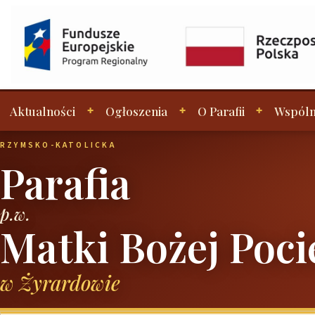
Aktualności
Ogłoszenia
O Parafii
Wspóln
RZYMSKO-KATOLICKA
Parafia
p.w.
Matki Bożej Poci
w Żyrardowie