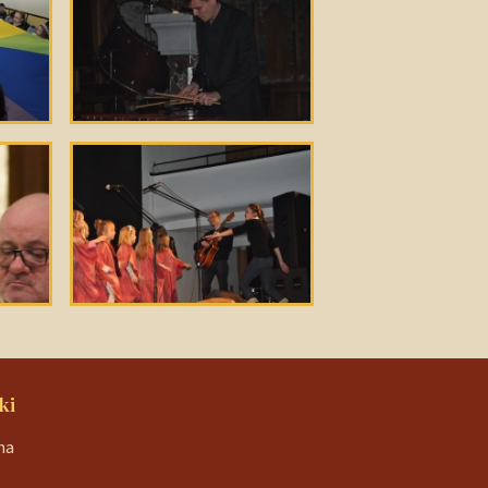
ki
na