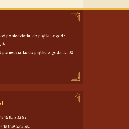
od poniedziałku do piątku w godz.
i).
poniedziałku do piątku w godz. 15.00
kt
8 46 855 33 97
+48 889 538 585