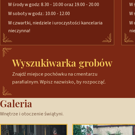
W środy w godz: 8.30 - 10.00 oraz 19.00 - 20.00
W 
W soboty w godz.: 10.00 - 12.00
W 
W czwartki, niedziele i uroczystości kancelaria
W 
nieczynna!
ni
Wyszukiwarka grobów
Znajdź miejsce pochówku na cmentarzu
parafialnym. Wpisz nazwisko, by rozpocząć.
Galeria
Wnętrze i otoczenie świątyni.