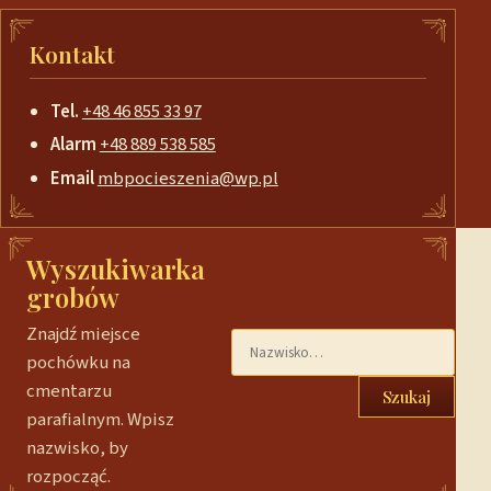
Kontakt
Tel.
+48 46 855 33 97
Alarm
+48 889 538 585
Email
mbpocieszenia@wp.pl
Wyszukiwarka
grobów
Znajdź miejsce
pochówku na
cmentarzu
Szukaj
parafialnym. Wpisz
nazwisko, by
rozpocząć.