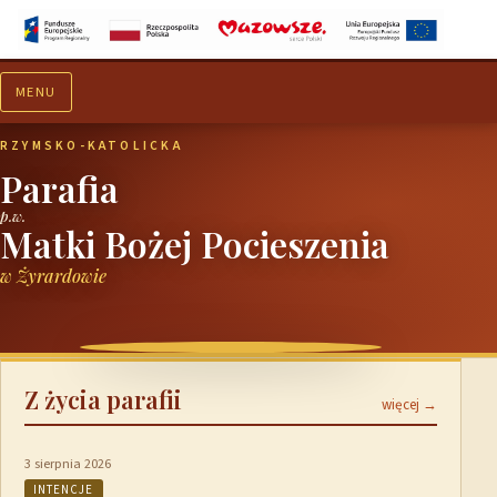
MENU
Aktualności
Ogłoszenia
RZYMSKO-KATOLICKA
Parafia
p.w.
Matki Bożej Pocieszenia
w Żyrardowie
Z życia parafii
więcej →
3 sierpnia 2026
INTENCJE