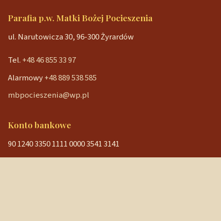
Parafia p.w. Matki Bożej Pocieszenia
ul. Narutowicza 30, 96-300 Żyrardów
Tel.
+48 46 855 33 97
Alarmowy
+48 889 538 585
mbpocieszenia@wp.pl
Konto bankowe
90 1240 3350 1111 0000 3541 3141
NIP: 838-12-86-019
REGON: 040029202