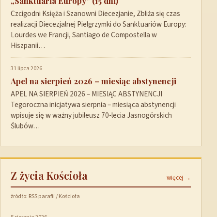
„Sanktuaria Europy” (15 dni)
Czcigodni Księża i Szanowni Diecezjanie, Zbliża się czas
realizacji Diecezjalnej Pielgrzymki do Sanktuariów Europy:
Lourdes we Francji, Santiago de Compostella w
Hiszpanii…
31 lipca 2026
Apel na sierpień 2026 – miesiąc abstynencji
APEL NA SIERPIEŃ 2026 – MIESIĄC ABSTYNENCJI
Tegoroczna inicjatywa sierpnia – miesiąca abstynencji
wpisuje się w ważny jubileusz 70-lecia Jasnogórskich
Ślubów…
Z życia Kościoła
więcej →
źródło: RSS parafii / Kościoła