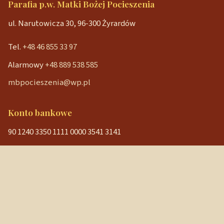
Parafia p.w. Matki Bożej Pocieszenia
ul. Narutowicza 30, 96-300 Żyrardów
Tel.
+48 46 855 33 97
Alarmowy
+48 889 538 585
mbpocieszenia@wp.pl
Konto bankowe
90 1240 3350 1111 0000 3541 3141
NIP: 838-12-86-019
REGON: 040029202
Szybkie linki