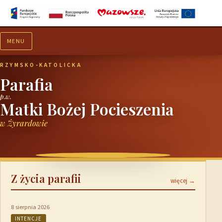
MENU
Aktualności
Ogłoszenia
RZYMSKO-KATOLICKA
Parafia
p.w.
Matki Bożej Pocieszenia
w Żyrardowie
Z życia parafii
więcej →
8 sierpnia 2026
INTENCJE