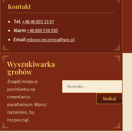
Kontakt
Tel.
+48 46 855 33 97
Alarm
+48 889 538 585
Email
mbpocieszenia@wp.pl
Wyszukiwarka
grobów
Znajdź miejsce
pochówku na
cmentarzu
Szukaj
parafialnym. Wpisz
nazwisko, by
rozpocząć.