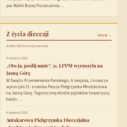
pw. Matki Bożej Pocieszenia.…
Z życia diecezji
więcej →
źródło: RSS Diecezji Łowickiej
6 sierpnia 2026
„Oto ja, poślij mnie”. 31. ŁPPM wyruszyła na
Jasną Górę
W Święto Przemienienia Pańskiego, 6 sierpnia, z Łowicza
wyruszyła 31. Łowicka Piesza Pielgrzymka Młodzieżowa
na Jasną Górę. Tegorocznej drodze pątników towarzyszy
hasło:…
6 sierpnia 2026
Autokarowa Pielgrzymka Diecezjalna