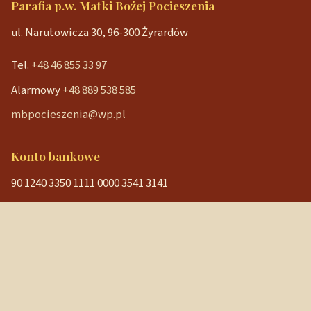
Parafia p.w. Matki Bożej Pocieszenia
ul. Narutowicza 30, 96-300 Żyrardów
Tel.
+48 46 855 33 97
Alarmowy
+48 889 538 585
mbpocieszenia@wp.pl
Konto bankowe
90 1240 3350 1111 0000 3541 3141
NIP: 838-12-86-019
REGON: 040029202
Szybkie linki