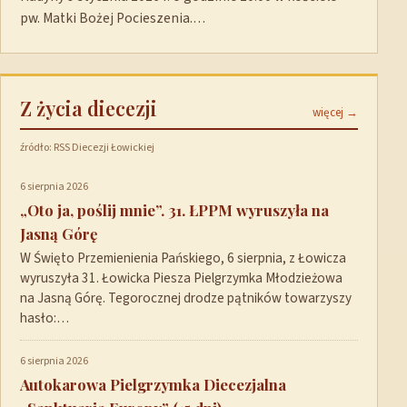
pw. Matki Bożej Pocieszenia.…
Z życia diecezji
więcej →
źródło: RSS Diecezji Łowickiej
6 sierpnia 2026
„Oto ja, poślij mnie”. 31. ŁPPM wyruszyła na
Jasną Górę
W Święto Przemienienia Pańskiego, 6 sierpnia, z Łowicza
wyruszyła 31. Łowicka Piesza Pielgrzymka Młodzieżowa
na Jasną Górę. Tegorocznej drodze pątników towarzyszy
hasło:…
6 sierpnia 2026
Autokarowa Pielgrzymka Diecezjalna