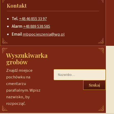
Kontakt
Tel.
+48 46 855 33 97
Alarm
+48 889 538 585
Email
mbpocieszenia@wp.pl
Wyszukiwarka
grobów
Znajdź miejsce
pochówku na
cmentarzu
Szukaj
parafialnym. Wpisz
nazwisko, by
rozpocząć.