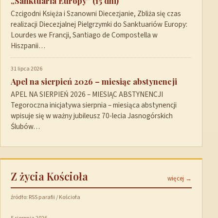
„Sanktuaria Europy” (15 dni)
Czcigodni Księża i Szanowni Diecezjanie, Zbliża się czas
realizacji Diecezjalnej Pielgrzymki do Sanktuariów Europy:
Lourdes we Francji, Santiago de Compostella w
Hiszpanii…
31 lipca 2026
Apel na sierpień 2026 – miesiąc abstynencji
APEL NA SIERPIEŃ 2026 – MIESIĄC ABSTYNENCJI
Tegoroczna inicjatywa sierpnia – miesiąca abstynencji
wpisuje się w ważny jubileusz 70-lecia Jasnogórskich
Ślubów…
Z życia Kościoła
więcej →
źródło: RSS parafii / Kościoła