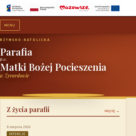
MENU
Aktualności
Ogłoszenia
RZYMSKO-KATOLICKA
Parafia
p.w.
Matki Bożej Pocieszenia
w Żyrardowie
Z życia parafii
więcej →
8 sierpnia 2026
INTENCJE