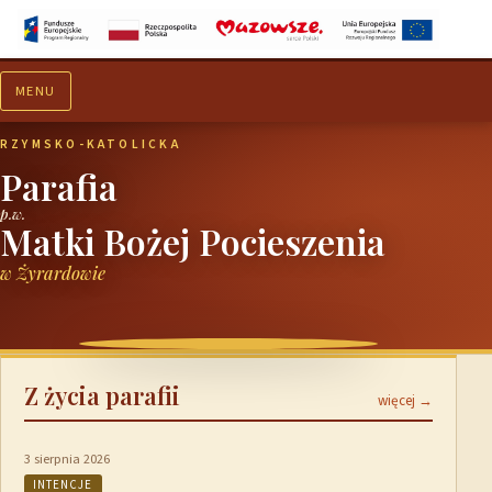
MENU
Aktualności
Ogłoszenia
RZYMSKO-KATOLICKA
Parafia
p.w.
Matki Bożej Pocieszenia
w Żyrardowie
Z życia parafii
więcej →
3 sierpnia 2026
INTENCJE