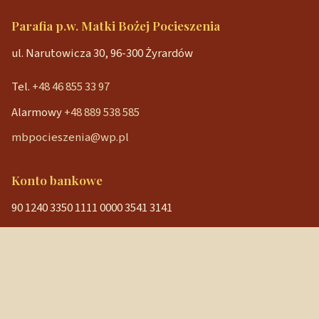
Parafia p.w. Matki Bożej Pocieszenia
ul. Narutowicza 30, 96-300 Żyrardów
Tel.
+48 46 855 33 97
Alarmowy
+48 889 538 585
mbpocieszenia@wp.pl
Konto bankowe
90 1240 3350 1111 0000 3541 3141
NIP: 838-12-86-019
REGON: 040029202