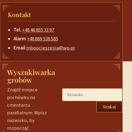
Kontakt
Tel.
+48 46 855 33 97
Alarm
+48 889 538 585
Email
mbpocieszenia@wp.pl
Wyszukiwarka
grobów
Znajdź miejsce
pochówku na
cmentarzu
Szukaj
parafialnym. Wpisz
nazwisko, by
rozpocząć.