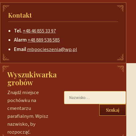
Kontakt
Tel.
+48 46 855 33 97
Alarm
+48 889 538 585
Email
mbpocieszenia@wp.pl
Wyszukiwarka
grobów
Znajdź miejsce
pochówku na
cmentarzu
Szukaj
parafialnym. Wpisz
nazwisko, by
rozpocząć.