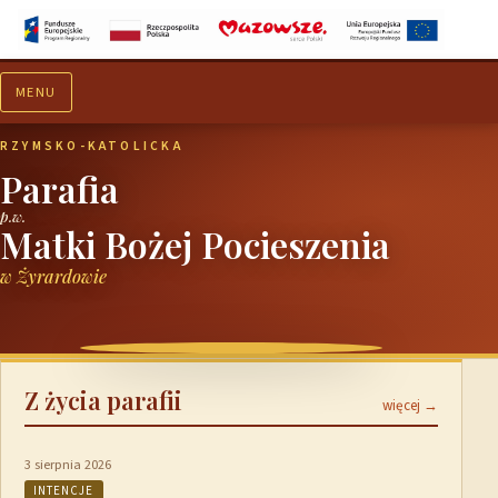
MENU
Aktualności
Ogłoszenia
RZYMSKO-KATOLICKA
Parafia
p.w.
Matki Bożej Pocieszenia
w Żyrardowie
Z życia parafii
więcej →
3 sierpnia 2026
INTENCJE