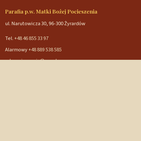
Parafia p.w. Matki Bożej Pocieszenia
ul. Narutowicza 30, 96-300 Żyrardów
Tel.
+48 46 855 33 97
Alarmowy
+48 889 538 585
mbpocieszenia@wp.pl
Konto bankowe
90 1240 3350 1111 0000 3541 3141
NIP: 838-12-86-019
REGON: 040029202