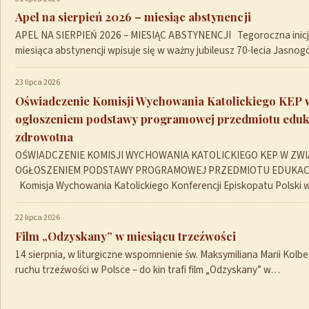
Apel na sierpień 2026 – miesiąc abstynencji
APEL NA SIERPIEŃ 2026 – MIESIĄC ABSTYNENCJI Tegoroczna inicja
miesiąca abstynencji wpisuje się w ważny jubileusz 70-lecia Jasno
23 lipca 2026
Oświadczenie Komisji Wychowania Katolickiego KEP 
ogłoszeniem podstawy programowej przedmiotu eduk
zdrowotna
OŚWIADCZENIE KOMISJI WYCHOWANIA KATOLICKIEGO KEP W ZWI
OGŁOSZENIEM PODSTAWY PROGRAMOWEJ PRZEDMIOTU EDUKA
Komisja Wychowania Katolickiego Konferencji Episkopatu Polski
22 lipca 2026
Film „Odzyskany” w miesiącu trzeźwości
14 sierpnia, w liturgiczne wspomnienie św. Maksymiliana Marii Kolb
ruchu trzeźwości w Polsce – do kin trafi film „Odzyskany” w…