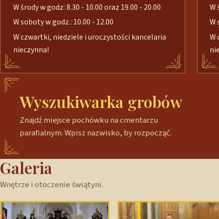
W środy w godz: 8.30 - 10.00 oraz 19.00 - 20.00
W 
W soboty w godz.: 10.00 - 12.00
W 
W czwartki, niedziele i uroczystości kancelaria
W 
nieczynna!
ni
Wyszukiwarka grobów
Znajdź miejsce pochówku na cmentarzu
parafialnym. Wpisz nazwisko, by rozpocząć.
Galeria
Wnętrze i otoczenie świątyni.