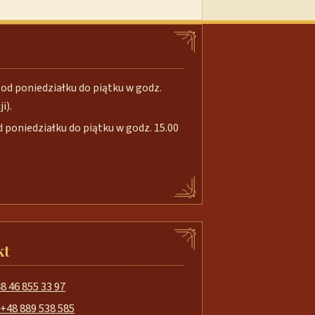
od poniedziałku do piątku w godz.
i).
poniedziałku do piątku w godz. 15.00
kt
8 46 855 33 97
+48 889 538 585