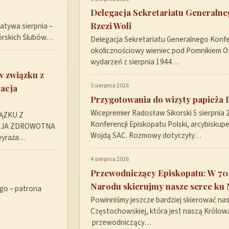
Delegacja Sekretariatu Generaln
Rzezi Woli
tywa sierpnia –
górskich Ślubów…
Delegacja Sekretariatu Generalnego Konfer
okolicznościowy wieniec pod Pomnikiem Ofi
wydarzeń z sierpnia 1944…
w związku z
5 sierpnia 2026
acja
Przygotowania do wizyty papieża 
Wicepremier Radosław Sikorski 5 sierpnia
ĄZKU Z
Konferencji Episkopatu Polski, arcybisku
CJA ZDROWOTNA
Wojdą SAC. Rozmowy dotyczyły…
 wyraża…
4 sierpnia 2026
Przewodniczący Episkopatu: W 70.
Narodu skierujmy nasze serce ku 
ego – patrona
Powinniśmy jeszcze bardziej skierować nas
Częstochowskiej, która jest naszą Królową
przewodniczący…