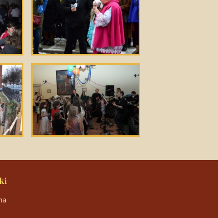
ki
na