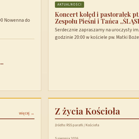
AKTUALNOŚCI
Koncert kolęd i pastorałek p
Zespołu Pieśni i Tańca „ŚLĄS
8:00 Nowenna do
Serdecznie zapraszamy na uroczysty im. 
godzinie 20:00 w kościele pw. Matki Boż
 –
Z życia Kościoła
więcej →
źródło: RSS parafii / Kościoła
5 sierpnia 2026