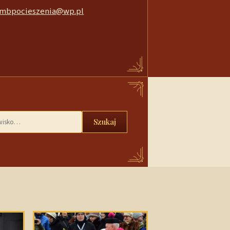
mbpocieszenia@wp.pl
Szukaj