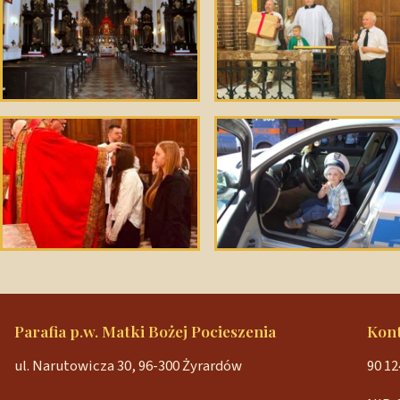
Parafia p.w. Matki Bożej Pocieszenia
Kon
ul. Narutowicza 30, 96-300 Żyrardów
90 12