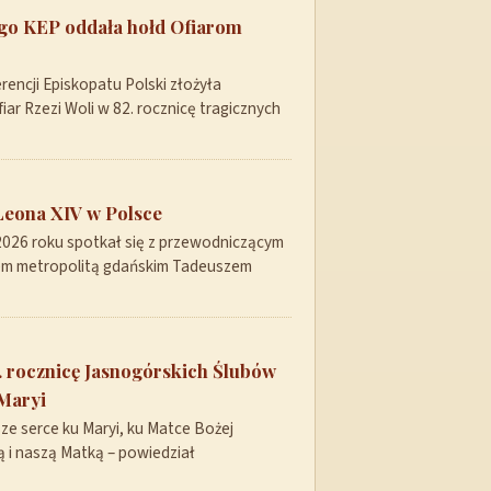
ego KEP oddała hołd Ofiarom
encji Episkopatu Polski złożyła
ar Rzezi Woli w 82. rocznicę tragicznych
Leona XIV w Polsce
 2026 roku spotkał się z przewodniczącym
pem metropolitą gdańskim Tadeuszem
 rocznicę Jasnogórskich Ślubów
Maryi
ze serce ku Maryi, ku Matce Bożej
 i naszą Matką – powiedział