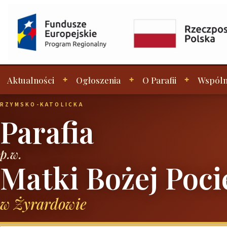
Aktualności
Ogłoszenia
O Parafii
Wspóln
RZYMSKO-KATOLICKA
Parafia
p.w.
Matki Bożej Poci
w Żyrardowie